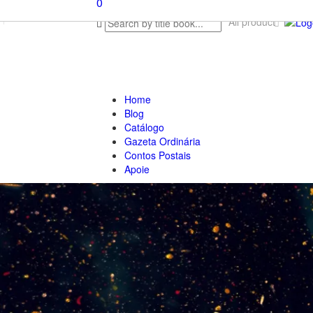
0
All product
Home
Blog
Catálogo
Gazeta Ordinária
Contos Postais
Apoie