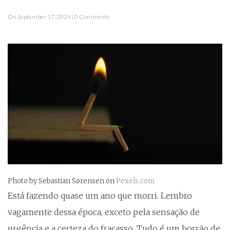
On September 17, 2024 | 0 Comments
Photo by Sebastian Sørensen on
Pexels.com
Está fazendo quase um ano que morri. Lembro
vagamente dessa época, exceto pela sensação de
urgência e a certeza do fracasso. Tudo é um borrão de