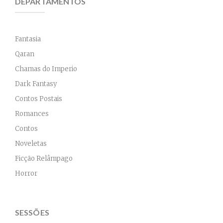
DEPARTAMENTOS
R$49,90.
R$39,92.
Fantasia
Qaran
Chamas do Imperio
Dark Fantasy
Contos Postais
Romances
Contos
Noveletas
Ficção Relâmpago
Horror
SESSÕES