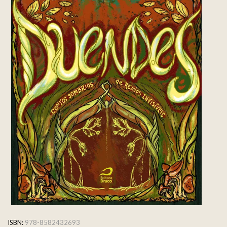
ISBN:
978-8582432693