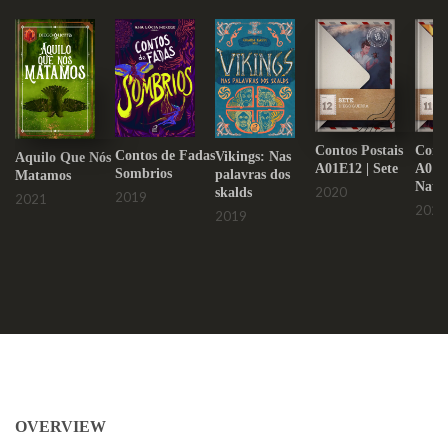
Contos Postais
Conto
Contos de Fadas
Vikings: Nas
Aquilo Que Nós
A01E12 | Sete
A01E1
Sombrios
palavras dos
Matamos
Natal
2020
skalds
2019
2021
2020
2019
OVERVIEW