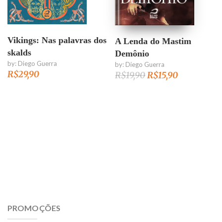
Vikings: Nas palavras dos
A Lenda do Mastim
skalds
Demônio
by:
Diego Guerra
by:
Diego Guerra
R$
29,90
Original
Current
R$
19,90
R$
15,90
price
price
was:
is:
R$19,90.
R$15,90.
PROMOÇÕES