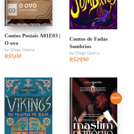
Contos Postais A01E03 |
Contos de Fadas
O ovo
Sombrios
by:
Diego Guerra
by:
Diego Guerra
R$
5,00
R$
29,90
SALE!