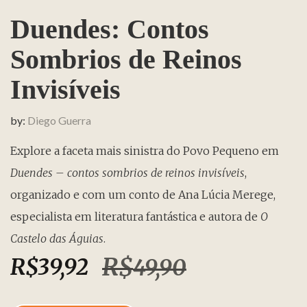
Duendes: Contos
Sombrios de Reinos
Invisíveis
by:
Diego Guerra
Explore a faceta mais sinistra do Povo Pequeno em
Duendes – contos sombrios de reinos invisíveis
,
organizado e com um conto de Ana Lúcia Merege,
especialista em literatura fantástica e autora de
O
Castelo das Águias
.
R$
R$
39,92
49,90
Original price was: R$49,90
Current price is: R$39,92.