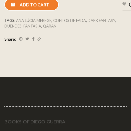
ADD TO CART
TAGS:
ANA LÚCIA MEREGE
,
CONTOS DE FADA
,
DARK FANTASY
,
DUENDES
,
FANTASIA
,
QARAN
Share:
BOOKS OF DIEGO GUERRA