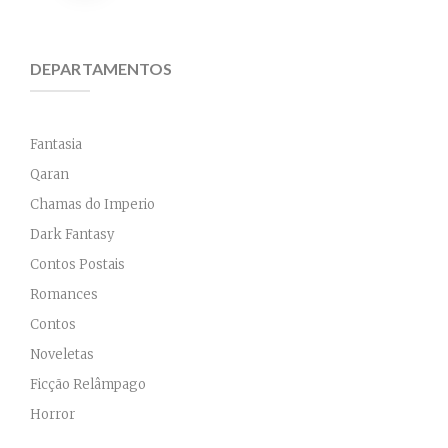
price
price
Invisíveis
was:
is:
DEPARTAMENTOS
R$49,90.
R$39,92.
Fantasia
Qaran
Chamas do Imperio
Dark Fantasy
Contos Postais
Romances
Contos
Noveletas
Ficção Relâmpago
Horror