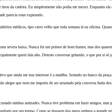
me tirou da cadeira. Eu simplesmente não podia me mexer. Enquanto el
de parecia estar expirando.
onsultórios médicos, tipo carro velho que toda semana tá na oficina. Qu
 uma severa baixa. Nunca fui um primor de bom humor, mas dos quarent
ente quem fala alto. Detesto conversar gritando, o que por si só já se
vo que ainda me traz interesse é a matilha. Sentado no banco da praça
tão alegre que nem me importo de ser arrastado pela conversa fiada do
stado minhas amizades. Nunca tive problema em fazer amigos, mas pass
 conforto por um tempo. Como se tirassem dos meus ombros a grande resp