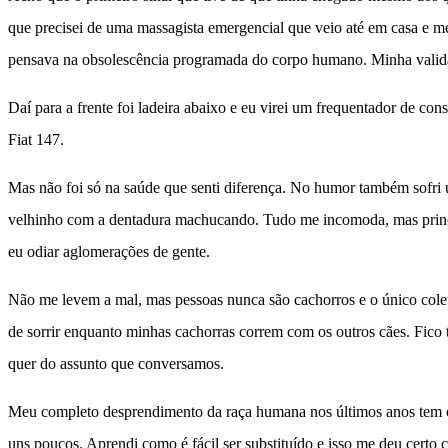
que precisei de uma massagista emergencial que veio até em casa e 
pensava na obsolescência programada do corpo humano. Minha valida
Daí para a frente foi ladeira abaixo e eu virei um frequentador de c
Fiat 147.
Mas não foi só na saúde que senti diferença. No humor também sofri
velhinho com a dentadura machucando. Tudo me incomoda, mas principalm
eu odiar aglomerações de gente.
Não me levem a mal, mas pessoas nunca são cachorros e o único coleti
de sorrir enquanto minhas cachorras correm com os outros cães. Fico 
quer do assunto que conversamos.
Meu completo desprendimento da raça humana nos últimos anos tem cu
uns poucos. Aprendi como é fácil ser substituído e isso me deu certo