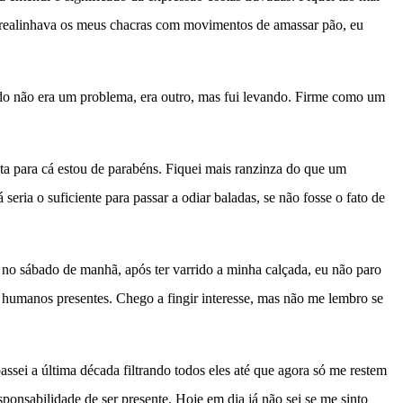
a realinhava os meus chacras com movimentos de amassar pão, eu
ando não era um problema, era outro, mas fui levando. Firme como um
a para cá estou de parabéns. Fiquei mais ranzinza do que um
ria o suficiente para passar a odiar baladas, se não fosse o fato de
 no sábado de manhã, após ter varrido a minha calçada, eu não paro
s humanos presentes. Chego a fingir interesse, mas não me lembro se
ei a última década filtrando todos eles até que agora só me restem
onsabilidade de ser presente. Hoje em dia já não sei se me sinto