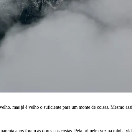
velho, mas já é velho o suficiente para um monte de coisas. Mesmo ass
arenta anos foram as dores nas costas. Pela primeira vez na minha vida