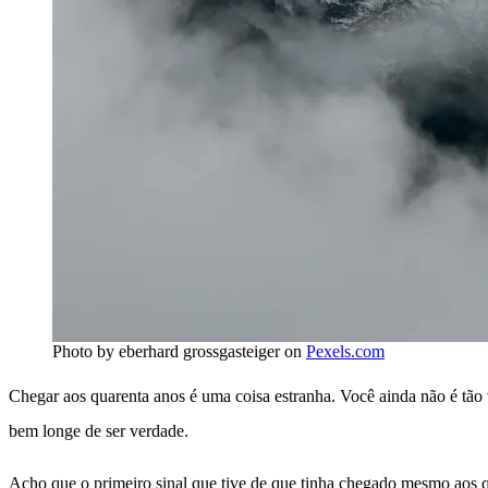
Photo by eberhard grossgasteiger on
Pexels.com
Chegar aos quarenta anos é uma coisa estranha. Você ainda não é tão 
bem longe de ser verdade.
Acho que o primeiro sinal que tive de que tinha chegado mesmo aos qu