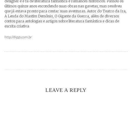
designer e é fã de literatura fantástica e romances históricos. Passou os
últimos quinze anos escondendo suas obras nas gavetas, mas resolveu
que já estava pronto para contar suas aventuras. Autor do Teatro da Ira,
A Lenda do Mastim Demônio, O Gigante da Guerra, além de diversos
contos para antologias e artigos sobre literatura fantástica e dicas de
escrita criativa
http://diggs.com.br
LEAVE A REPLY