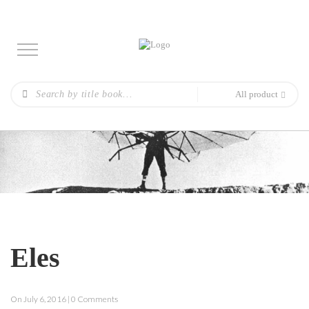
All product
Eles
On July 6, 2016 | 0 Comments