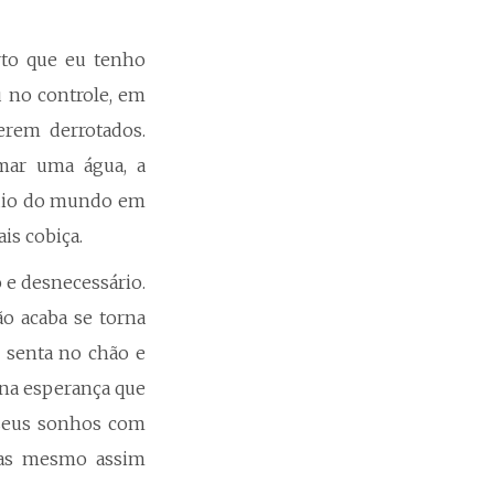
to que eu tenho
 no controle, em
erem derrotados.
omar uma água, a
ódio do mundo em
is cobiça.
 e desnecessário.
ão acaba se torna
 senta no chão e
 na esperança que
 seus sonhos com
 mas mesmo assim