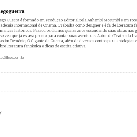
iegoguerra
ego Guerra é formado em Produção Editorial pela Anhembi Morumbi e em rotei
ademia Internacional de Cinema. Trabalha como designer e é fã de literatura fa
mances históricos. Passou os últimos quinze anos escondendo suas obras nas 
solveu que já estava pronto para contar suas aventuras. Autor do Teatro da Ir
stim Demônio, O Gigante da Guerra, além de diversos contos para antologias e
bre literatura fantástica e dicas de escrita criativa
tp://diggs.com.br
Y