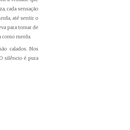
eza, cada sensação
rda, até sentir o
eva para tomar de
ta como merda.
são calados. Nos
O silêncio é pura