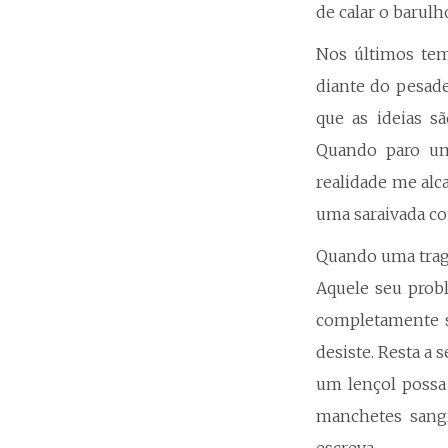
de calar o barul
Nos últimos te
diante do pesad
que as ideias s
Quando paro um 
realidade me al
uma saraivada co
Quando uma tragé
Aquele seu probl
completamente s
desiste. Resta a
um lençol possa
manchetes sangr