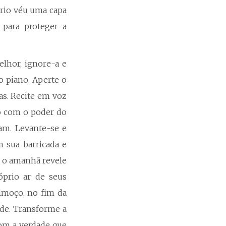
prio véu uma capa
 para proteger a
elhor, ignore-a e
o piano. Aperte o
as. Recite em voz
do com o poder do
am. Levante-se e
 sua barricada e
 o amanhã revele
prio ar de seus
lmoço, no fim da
ade. Transforme a
com a verdade que