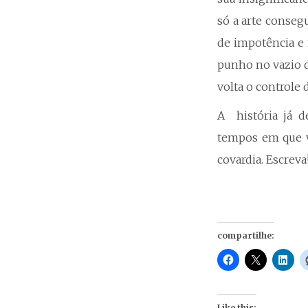
só a arte consegu
de impotência e 
punho no vazio d
volta o controle
A história já d
tempos em que vi
covardia. Escreva
compartilhe:
Like this: