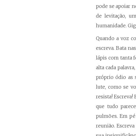
pode se apoiar n
de levitação, u
humanidade. Giga
Quando a voz com
escreva. Bata na
lápis com tanta 
alta cada palavr
próprio ódio as
lute, como se v
resista! Escrev
que tudo parec
pulmões. Em pé 
reunião. Escreva
sua insignificân