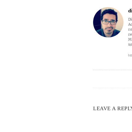
d
Di
Ac
ro
re
Ma
so
ht
LEAVE A REPL