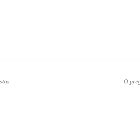
stas
O preg