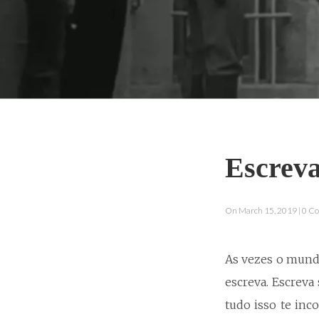
Escreva
On March 15, 2019 | 0 
As vezes o mundo 
escreva. Escreva
tudo isso te inc