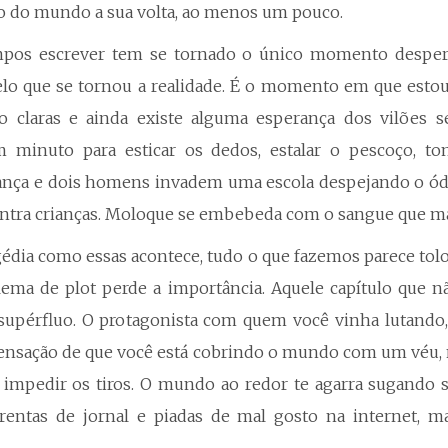
ho do mundo a sua volta, ao menos um pouco.
mpos escrever tem se tornado o único momento desper
elo que se tornou a realidade. É o momento em que estou
ão claras e ainda existe alguma esperança dos vilões s
minuto para esticar os dedos, estalar o pescoço, t
cança e dois homens invadem uma escola despejando o 
ntra crianças. Moloque se embebeda com o sangue que ma
dia como essas acontece, tudo o que fazemos parece tolo
ema de plot perde a importância. Aquele capítulo que n
upérfluo. O protagonista com quem você vinha lutando,
 sensação de que você está cobrindo o mundo com um véu,
 impedir os tiros. O mundo ao redor te agarra sugando
entas de jornal e piadas de mal gosto na internet,