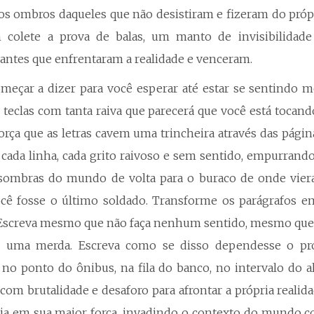
os ombros daqueles que não desistiram e fizeram do pró
m colete a prova de balas, um manto de invisibilidade
ntes que enfrentaram a realidade e venceram.
eçar a dizer para você esperar até estar se sentindo m
s teclas com tanta raiva que parecerá que você está tocand
força que as letras cavem uma trincheira através das págin
a, cada linha, cada grito raivoso e sem sentido, empurran
 sombras do mundo de volta para o buraco de onde vier
ocê fosse o último soldado. Transforme os parágrafos em
a! Escreva mesmo que não faça nenhum sentido, mesmo que
e uma merda. Escreva como se disso dependesse o pró
no ponto do ônibus, na fila do banco, no intervalo do a
 com brutalidade e desaforo para afrontar a própria realid
cia em sua maior força, invadindo o contexto do mundo 