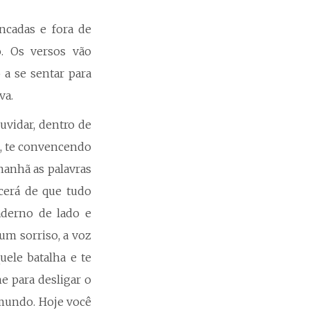
uncadas e fora de
. Os versos vão
 a se sentar para
va.
duvidar, dentro de
s, te convencendo
anhã as palavras
cerá de que tudo
caderno de lado e
um sorriso, a voz
uele batalha e te
e para desligar o
 mundo. Hoje você