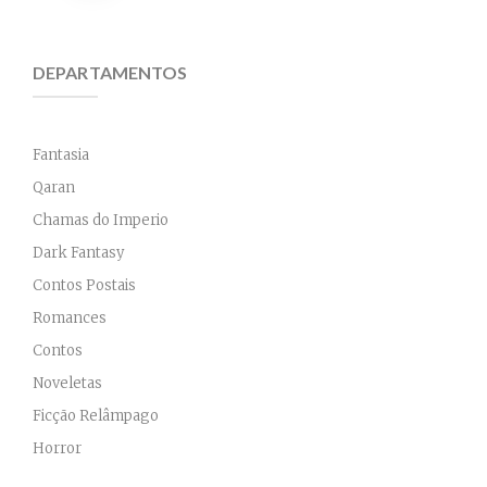
price
price
Invisíveis
was:
is:
DEPARTAMENTOS
R$49,90.
R$39,92.
Fantasia
Qaran
Chamas do Imperio
Dark Fantasy
Contos Postais
Romances
Contos
Noveletas
Ficção Relâmpago
Horror